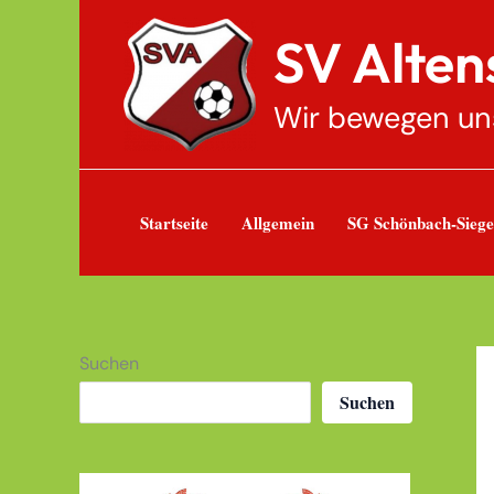
Zum
SV Alte
Inhalt
springen
Wir bewegen unse
Startseite
Allgemein
SG Schönbach-Siege
Suchen
Suchen