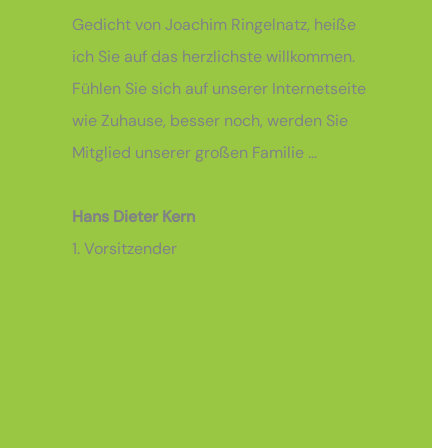
Gedicht von Joachim Ringelnatz, heiße
ich Sie auf das herzlichste willkommen.
Fühlen Sie sich auf unserer Internetseite
wie Zuhause, besser noch, werden Sie
Mitglied unserer großen Familie ...
Hans Dieter Kern
1. Vorsitzender