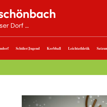
nschönbach
r Dorf ...
ndorf
Schüler/Jugend
Korbball
Leichtathletik
Satzu