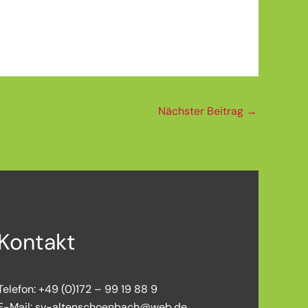
Nächster Beitrag
→
Kontakt
Telefon:
+49 (0)172 – 99 19 88 9
E-Mail:
sv-altenschoenbach@web.de